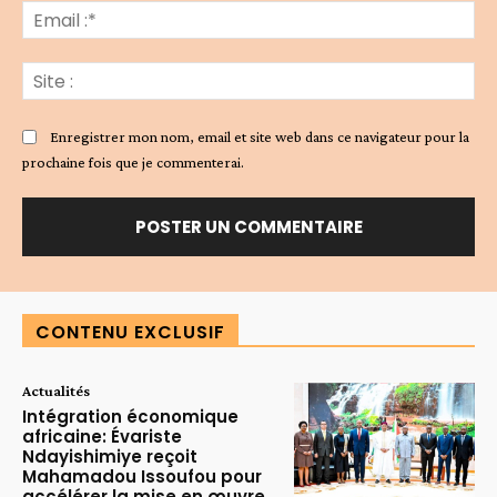
Ema
:*
Sit
:
Enregistrer mon nom, email et site web dans ce navigateur pour la
prochaine fois que je commenterai.
Alternative:
CONTENU EXCLUSIF
Actualités
Intégration économique
africaine: Évariste
Ndayishimiye reçoit
Mahamadou Issoufou pour
accélérer la mise en œuvre