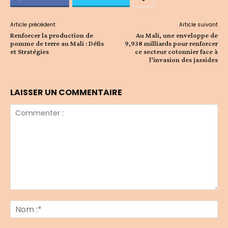
Article précédent
Article suivant
Renforcer la production de
Au Mali, une enveloppe de
pomme de terre au Mali : Défis
9,938 milliards pour renforcer
et Stratégies
ce secteur cotonnier face à
l’invasion des jassides
LAISSER UN COMMENTAIRE
Commenter
:
No
:*