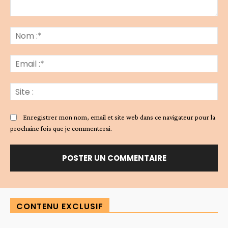
Commenter
:
No
:*
Ema
:*
Sit
:
Enregistrer mon nom, email et site web dans ce navigateur pour la
prochaine fois que je commenterai.
Alternative:
CONTENU EXCLUSIF