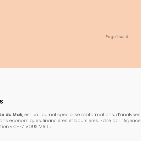
Page 1 sur 4
S
e du Mali
, est un Journal spécialisé d’informations, d’analyses
ions économiques, financières et boursières. Edité par l’Agenc
on « CHEZ VOUS MALI ».