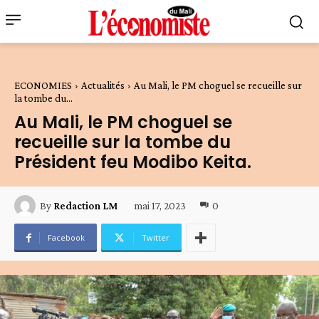
ECONOMIES
Actualités
Au Mali, le PM choguel se recueille sur
la tombe du...
Au Mali, le PM choguel se
recueille sur la tombe du
Président feu Modibo Keita.
mai 17, 2023
0
By
Redaction LM
Facebook
Twitter