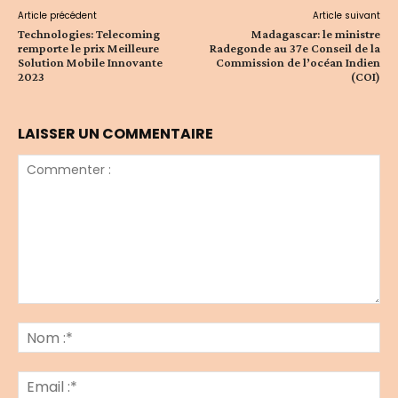
Article précédent
Article suivant
Technologies: Telecoming
Madagascar: le ministre
remporte le prix Meilleure
Radegonde au 37e Conseil de la
Solution Mobile Innovante
Commission de l’océan Indien
2023
(COI)
LAISSER UN COMMENTAIRE
Commenter
:
No
:*
Ema