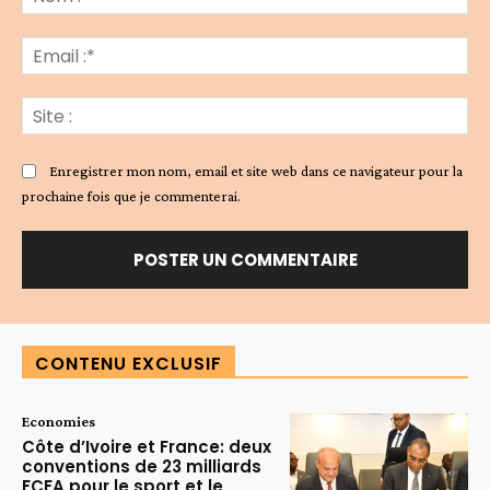
:*
Ema
:*
Sit
:
Enregistrer mon nom, email et site web dans ce navigateur pour la
prochaine fois que je commenterai.
Alternative:
CONTENU EXCLUSIF
Economies
Côte d’Ivoire et France: deux
conventions de 23 milliards
FCFA pour le sport et le