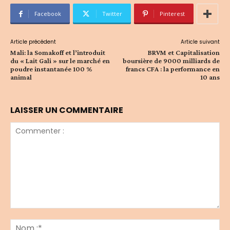
Facebook
Twitter
Pinterest
Article précédent
Article suivant
Mali: la Somakoff et l’introduit
BRVM et Capitalisation
du « Lait Gali » sur le marché en
boursière de 9000 milliards de
poudre instantanée 100 %
francs CFA : la performance en
animal
10 ans
LAISSER UN COMMENTAIRE
Commenter
:
No