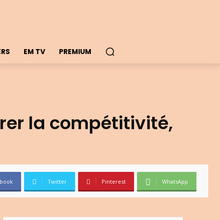
ERS
EM TV
PREMIUM
er la compétitivité,
book
Twitter
Pinterest
WhatsApp