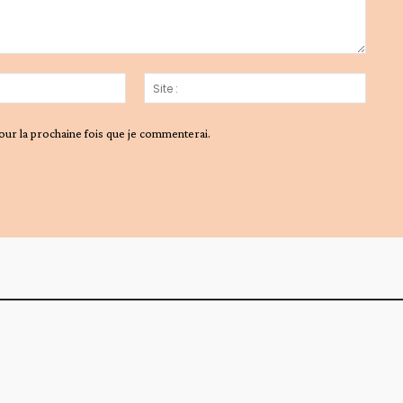
Email
Site
:*
:
our la prochaine fois que je commenterai.