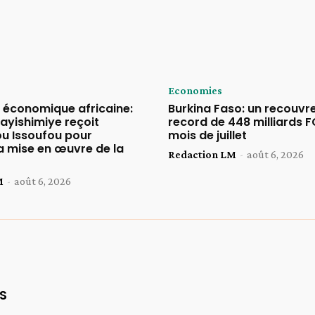
Economies
n économique africaine:
Burkina Faso: un recouv
ayishimiye reçoit
record de 448 milliards F
 Issoufou pour
mois de juillet
a mise en œuvre de la
Redaction LM
-
août 6, 2026
M
-
août 6, 2026
S