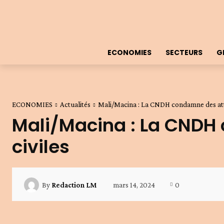
ECONOMIES
SECTEURS
G
ECONOMIES
Actualités
Mali/Macina : La CNDH condamne des atta
Mali/Macina : La CNDH
civiles
mars 14, 2024
0
By
Redaction LM