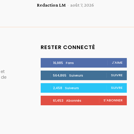
Redaction LM
-
août 7, 2026
RESTER CONNECTÉ
J'AIME
16,985
Fans
 et
SUIVRE
564,865
Suiveurs
e de
SUIVRE
2,458
Suiveurs
S'ABONNER
61,453
Abonnés