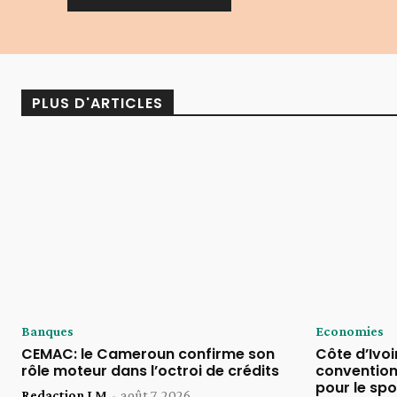
Alternative:
PLUS D'ARTICLES
Banques
Economies
CEMAC: le Cameroun confirme son
Côte d’Ivoi
rôle moteur dans l’octroi de crédits
convention
pour le spo
Redaction LM
-
août 7, 2026