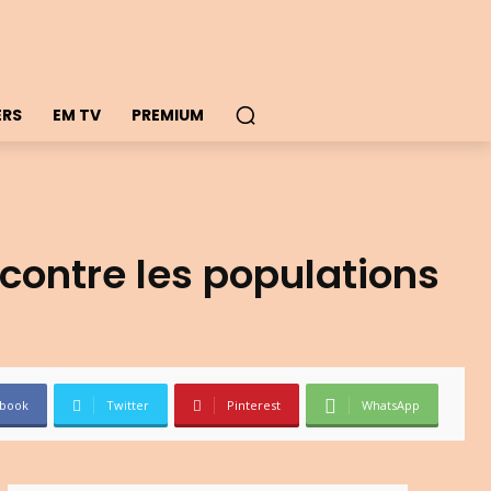
ERS
EM TV
PREMIUM
ontre les populations
book
Twitter
Pinterest
WhatsApp