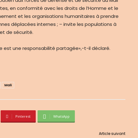
 soutien aux forces de défense et de sécurité du Mali
stes, en conformité avec les droits de l’Homme et le
ernement et les organisations humanitaires à prendre
es déplacées internes ; – invite les populations à
et de sécurité.
e est une responsabilité partagée»,-t-il déclaré.
Mali
Pinterest
WhatsApp
Article suivant