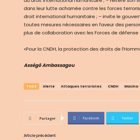
au droit international humanitaire ; – réitère son
dans leur lutte acharnée contre les forces terrori
droit international humanitaire ; – invite le gouv
toutes mesures nécessaires en faveur des personn
plus de collaboration avec les Forces de défense 
«Pour la CNDH, la protection des droits de l’Homm
Asségô Ambassagou
TAGS
Alerte
Attaques terroristes
CNDH
Macina
Facebook
Twitter
Partager
Article précédent