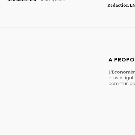
Redaction L
A PROPO
L’Economist
d’investigat
communicati