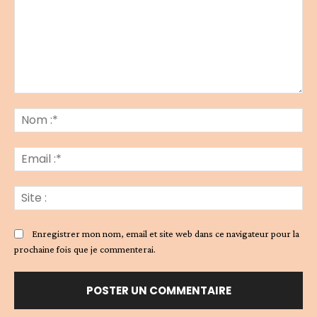
Commenter
:
No
:*
Ema
:*
Sit
:
Enregistrer mon nom, email et site web dans ce navigateur pour la
prochaine fois que je commenterai.
Alternative: