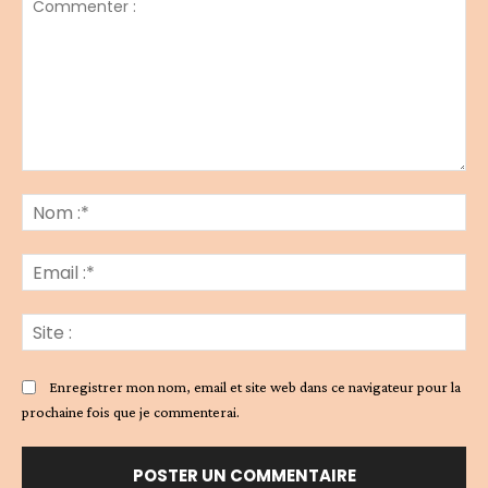
Commenter
:
No
:*
Ema
:*
Sit
:
Enregistrer mon nom, email et site web dans ce navigateur pour la
prochaine fois que je commenterai.