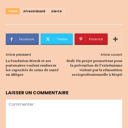
TAGS
Afreximbank
Alerte
Facebook
Twitter
Pinterest
Article précédent
Article suivant
La Fondation Merck et ses
Mali: Un projet prometteur pour
partenaires veulent renforcer
la prévention de l’extrémisme
les capacités de soins de santé
violent par la réinsertion
en Afrique
socioprofessionnelle à Mopti
LAISSER UN COMMENTAIRE