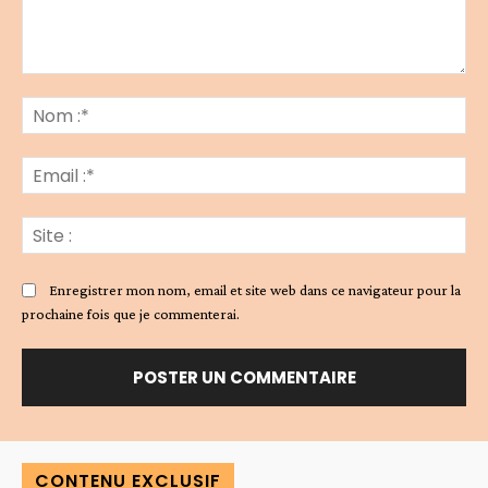
Commenter
:
No
:*
Ema
:*
Sit
:
Enregistrer mon nom, email et site web dans ce navigateur pour la
prochaine fois que je commenterai.
Alternative:
CONTENU EXCLUSIF