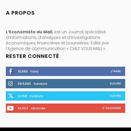
A PROPOS
L’Economiste du Mali
, est un Journal spécialisé
d’informations, d’analyses et d’investigations
économiques, financières et boursières. Edité par
l’Agence de communication « CHEZ VOUS MALI ».
RESTER CONNECTÉ
J'AIME
16,985
Fans
SUIVRE
564,865
Suiveurs
SUIVRE
2,458
Suiveurs
S'ABONNER
61,453
Abonnés