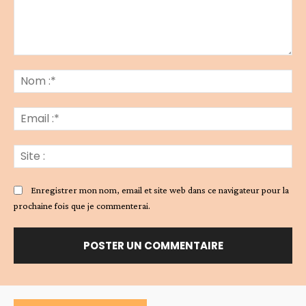
Commenter
:
No
:*
Ema
:*
Sit
:
Enregistrer mon nom, email et site web dans ce navigateur pour la
prochaine fois que je commenterai.
Alternative: