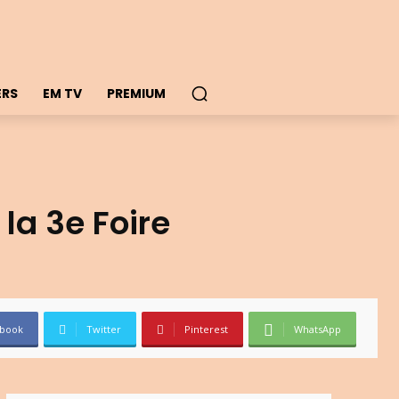
ERS
EM TV
PREMIUM
la 3e Foire
book
Twitter
Pinterest
WhatsApp