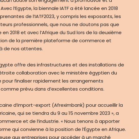
 aucun doute son engagement à promouvoir et à
Avec l’Egypte, la biennale IATF a été lancée en 2018
prenantes de l’IATF2023, y compris les exposants, les
siteurs professionnels, que nous ne doutons pas que
 en 2018 et avec l’Afrique du Sud lors de la deuxième
dition de la première plateforme de commerce et
à de nos attentes.
’Égypte offre des infrastructures et des installations de
 étroite collaboration avec le ministère égyptien du
e pour finaliser rapidement les arrangements
le comme prévu dans d’excellentes conditions.
caine d’import-export (Afreximbank) pour accueillir la
ricaine, qui se tiendra du 9 au 15 novembre 2023 », a
ommerce et de l’industrie. « Nous tenons à apporter
orme qui convienne à la position de l’Égypte en Afrique.
cieuse aux entreprises pour accéder à un marché