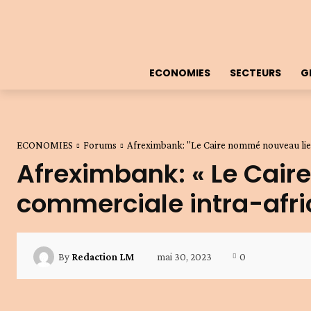
ECONOMIES
SECTEURS
G
ECONOMIES
Forums
Afreximbank: "Le Caire nommé nouveau lieu
Afreximbank: « Le Cair
commerciale intra-afri
mai 30, 2023
0
By
Redaction LM