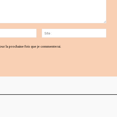
Email
Site
:*
:
our la prochaine fois que je commenterai.