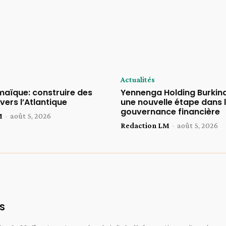
Actualités
ïque: construire des
Yennenga Holding Burkina
vers l’Atlantique
une nouvelle étape dans 
gouvernance financière
M
-
août 5, 2026
Redaction LM
-
août 5, 2026
S