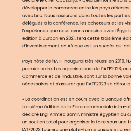
déclaré le chef Obasanjo. « Cela démontre sans
développer le commerce entre les pays africains. 
avec brio. Nous rassurons donc toutes les parties 
délégués à la conférence, les acheteurs et les vi
l’expérience que nous avons acquise avec l’Égypte
édition à Durban en 2021, fera cette troisième é
d’investissement en Afrique est un succès au-del
Pays hôte de l’IATF inaugural très réussi en 2018, l
premier ordre. Les organisateurs de l’IATF2023, en
Commerce et de l’Industrie, sont sur la bonne voi
nécessaires et s’assurer que l’IATF2023 se dérou
« La coordination est en cours avec la Banque afri
troisième édition de la Foire commerciale intra-af
déclaré Eng. Ahmed Samir, ministre égyptien du c
un soutien total pour organiser la foire sous une f
IATF2023 fournira une plate-forme unique et pré