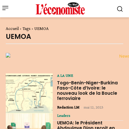
Accueil
Tags
UEMOA
UEMOA
A LA UNE
Togo-Benin-Niger-Burkina
Faso-Côte d’Ivoire: le
nouveau look de la Boucle
ferroviaire
Redaction LM
-
mai 12, 2023
Leaders
UEMOA: le Président
Abdoulaye Diop reçoit en