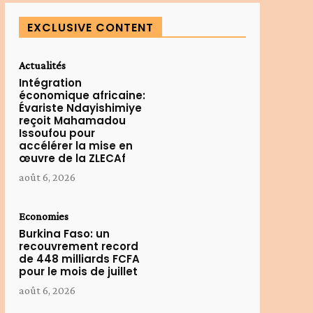
EXCLUSIVE CONTENT
Actualités
Intégration
économique africaine:
Évariste Ndayishimiye
reçoit Mahamadou
Issoufou pour
accélérer la mise en
œuvre de la ZLECAf
août 6, 2026
Economies
Burkina Faso: un
recouvrement record
de 448 milliards FCFA
pour le mois de juillet
août 6, 2026