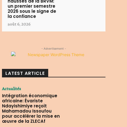
hausses de la BRVM:
un premier semestre
2026 sous le signe de
la confiance
août 6, 2026
- Advertisement -
LATEST ARTICLE
Actualités
Intégration économique
africaine: Évariste
Ndayishimiye reçoit
Mahamadou Issoufou
pour accélérer la mise en
œuvre de la ZLECAf