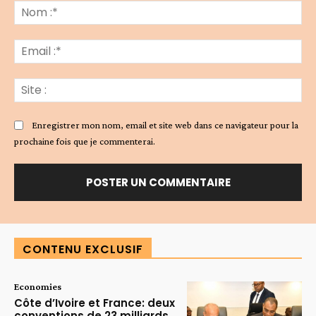
:
No
:*
Ema
:*
Sit
:
Enregistrer mon nom, email et site web dans ce navigateur pour la
prochaine fois que je commenterai.
Alternative:
CONTENU EXCLUSIF
Economies
Côte d’Ivoire et France: deux
conventions de 23 milliards