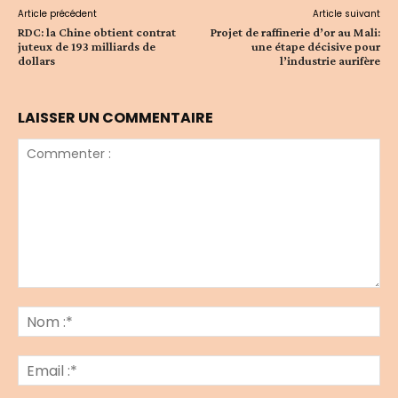
Article précédent
Article suivant
RDC: la Chine obtient contrat
Projet de raffinerie d’or au Mali:
juteux de 193 milliards de
une étape décisive pour
dollars
l’industrie aurifère
LAISSER UN COMMENTAIRE
Commenter
:
No
:*
Ema
:*