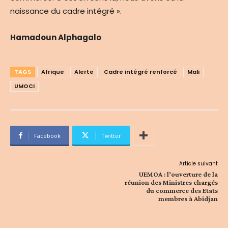
naissance du cadre intégré ».
Hamadoun Alphagalo
TAGS
Afrique
Alerte
Cadre intégré renforcé
Mali
UMOCI
Facebook
Twitter
Article suivant
UEMOA : l’ouverture de la
réunion des Ministres chargés
du commerce des Etats
membres à Abidjan