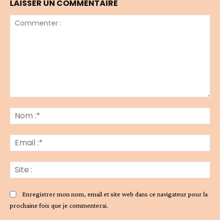
LAISSER UN COMMENTAIRE
Commenter
:
No
:*
Ema
:*
Sit
:
Enregistrer mon nom, email et site web dans ce navigateur pour la
prochaine fois que je commenterai.