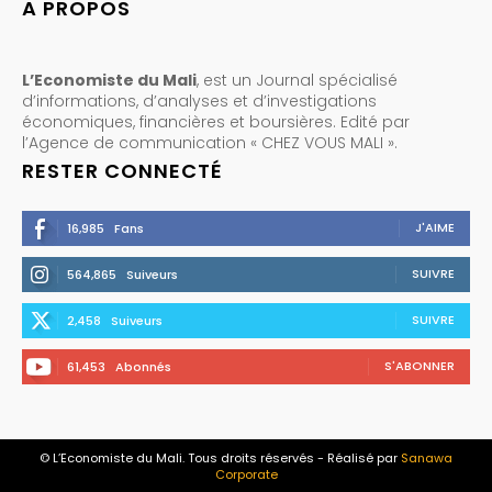
A PROPOS
L’Economiste du Mali
, est un Journal spécialisé
d’informations, d’analyses et d’investigations
économiques, financières et boursières. Edité par
l’Agence de communication « CHEZ VOUS MALI ».
RESTER CONNECTÉ
J'AIME
16,985
Fans
SUIVRE
564,865
Suiveurs
SUIVRE
2,458
Suiveurs
S'ABONNER
61,453
Abonnés
© L’Economiste du Mali. Tous droits réservés - Réalisé par
Sanawa
Corporate