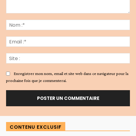
Commenter
:
No
:*
Ema
:*
Sit
:
Enregistrer mon nom, email et site web dans ce navigateur pour la
prochaine fois que je commenterai.
Alternative:
CONTENU EXCLUSIF