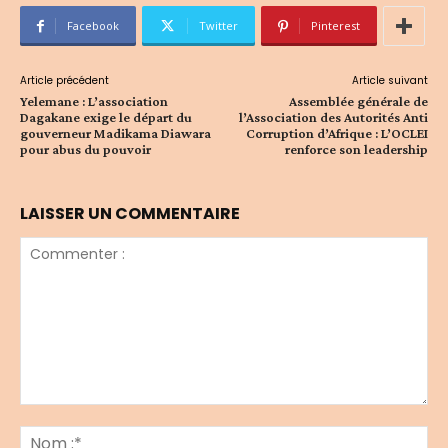
Facebook
Twitter
Pinterest
Article précédent
Article suivant
Yelemane : L’association
Assemblée générale de
Dagakane exige le départ du
l’Association des Autorités Anti
gouverneur Madikama Diawara
Corruption d’Afrique : L’OCLEI
pour abus du pouvoir
renforce son leadership
LAISSER UN COMMENTAIRE
Commenter
:
No