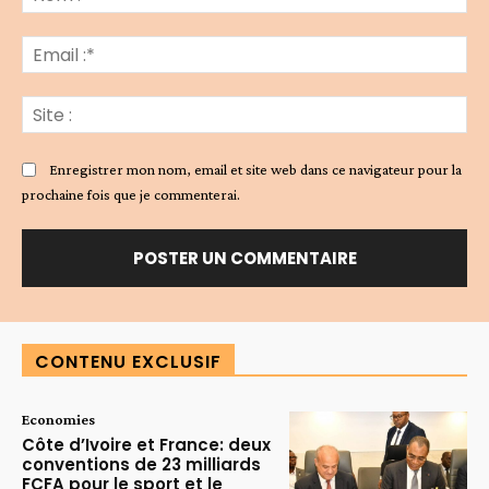
:*
Ema
:*
Sit
:
Enregistrer mon nom, email et site web dans ce navigateur pour la
prochaine fois que je commenterai.
Alternative:
CONTENU EXCLUSIF
Economies
Côte d’Ivoire et France: deux
conventions de 23 milliards
FCFA pour le sport et le