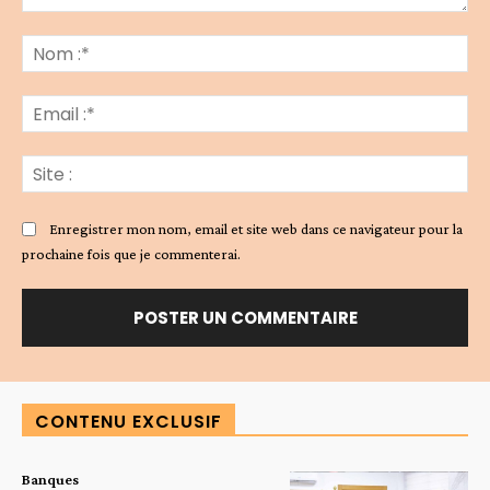
Commenter
:
No
:*
Ema
:*
Sit
:
Enregistrer mon nom, email et site web dans ce navigateur pour la
prochaine fois que je commenterai.
Alternative:
CONTENU EXCLUSIF
Banques