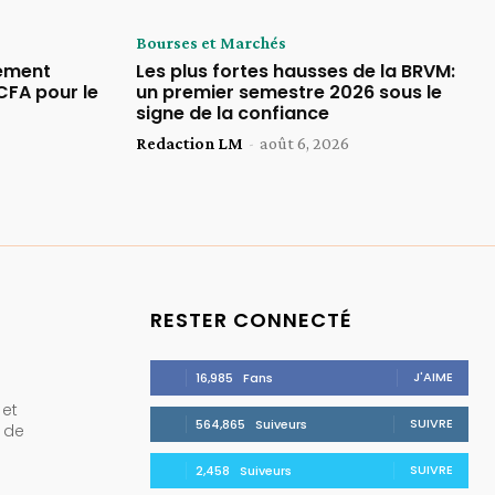
Bourses et Marchés
rement
Les plus fortes hausses de la BRVM:
CFA pour le
un premier semestre 2026 sous le
signe de la confiance
Redaction LM
-
août 6, 2026
RESTER CONNECTÉ
J'AIME
16,985
Fans
 et
SUIVRE
564,865
Suiveurs
e de
SUIVRE
2,458
Suiveurs