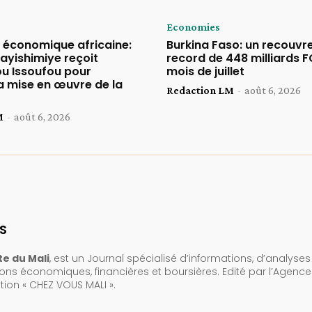
Economies
n économique africaine:
Burkina Faso: un recouv
ayishimiye reçoit
record de 448 milliards F
 Issoufou pour
mois de juillet
a mise en œuvre de la
Redaction LM
-
août 6, 2026
M
-
août 6, 2026
S
e du Mali
, est un Journal spécialisé d’informations, d’analyses
ions économiques, financières et boursières. Edité par l’Agenc
on « CHEZ VOUS MALI ».