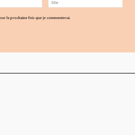
Email
Site
:*
:
our la prochaine fois que je commenterai.