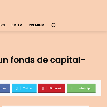
ERS
EM TV
PREMIUM
 un fonds de capital-
book
Twitter
Pinterest
WhatsApp