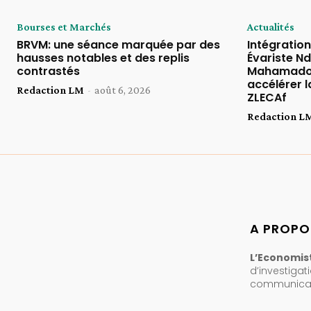
Bourses et Marchés
Actualités
BRVM: une séance marquée par des
Intégratio
hausses notables et des replis
Évariste Nd
contrastés
Mahamadou
accélérer l
Redaction LM
-
août 6, 2026
ZLECAf
Redaction L
A PROPO
L’Economist
d’investigat
communicati