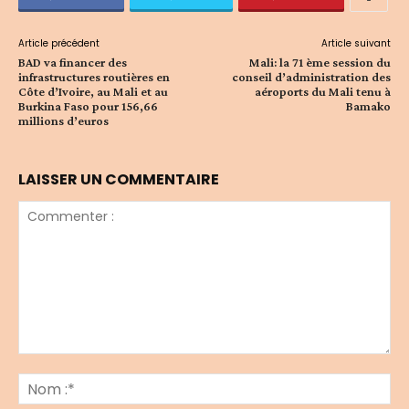
Article précédent
Article suivant
BAD va financer des
Mali: la 71 ème session du
infrastructures routières en
conseil d’administration des
Côte d’Ivoire, au Mali et au
aéroports du Mali tenu à
Burkina Faso pour 156,66
Bamako
millions d’euros
LAISSER UN COMMENTAIRE
Commenter
:
No
:*