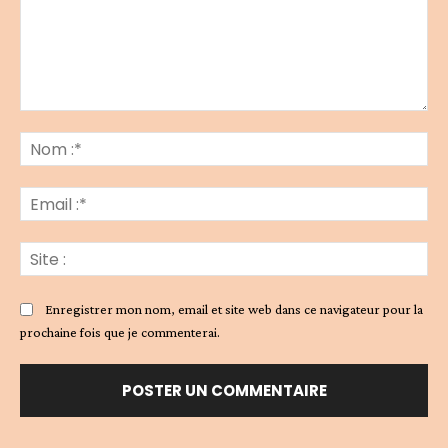
Commenter
:
No
:*
Ema
:*
Sit
:
Enregistrer mon nom, email et site web dans ce navigateur pour la
prochaine fois que je commenterai.
Alternative: