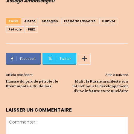
Asségô Ambassagou
TAGS
Alerte
energies
Frédéric Lasserre
Gunvor
Pétrole
PRIX
Facebook
Twitter
Article précédent
Article suivant
Hausse du prix de pétrole : le
Mali : la Russie manifeste son
Brent monte à 90 dollars
intérêt pour le développement
d’une infrastructure nucléaire
LAISSER UN COMMENTAIRE