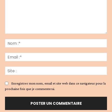
Commenter
:
No
:*
Ema
:*
Sit
:
Enregistrer mon nom, email et site web dans ce navigateur pour la
prochaine fois que je commenterai.