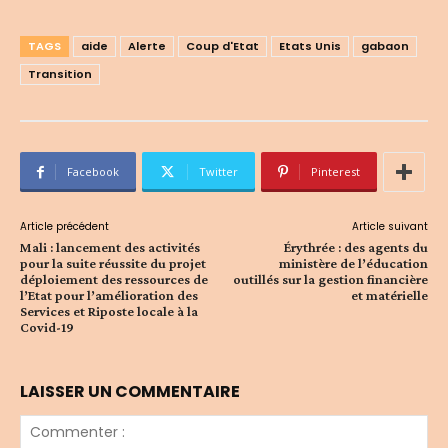
TAGS
aide
Alerte
Coup d'Etat
Etats Unis
gabaon
Transition
Facebook
Twitter
Pinterest
Article précédent
Article suivant
Mali : lancement des activités
Érythrée : des agents du
pour la suite réussite du projet
ministère de l’éducation
déploiement des ressources de
outillés sur la gestion financière
l’Etat pour l’amélioration des
et matérielle
Services et Riposte locale à la
Covid-19
LAISSER UN COMMENTAIRE