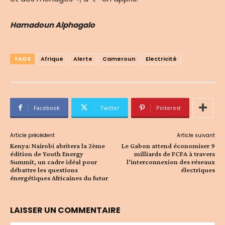
Hamadoun Alphagalo
TAGS
Afrique
Alerte
Cameroun
Electricité
Facebook
Twitter
Pinterest
Article précédent
Article suivant
Kenya: Nairobi abritera la 2ème
Le Gabon attend économiser 9
édition de Youth Energy
milliards de FCFA à travers
Summit, un cadre idéal pour
l’interconnexion des réseaux
débattre les questions
électriques
énergétiques Africaines du futur
LAISSER UN COMMENTAIRE