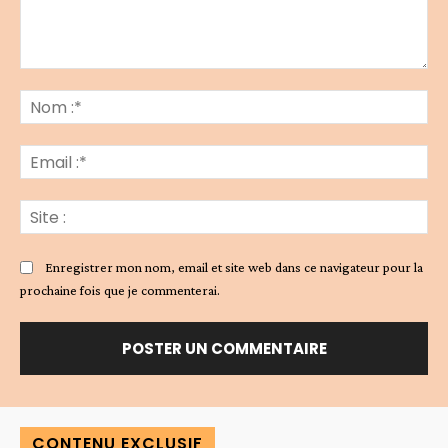
Commenter
:
No
:*
Ema
:*
Sit
:
Enregistrer mon nom, email et site web dans ce navigateur pour la
prochaine fois que je commenterai.
Alternative:
CONTENU EXCLUSIF