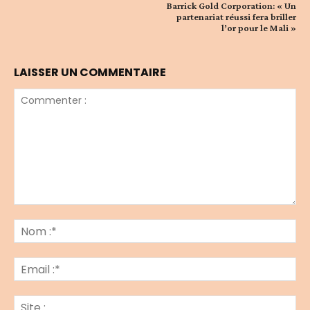
Barrick Gold Corporation: « Un
partenariat réussi fera briller
l’or pour le Mali »
LAISSER UN COMMENTAIRE
Commenter
:
No
:*
Ema
:*
Sit