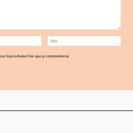
Email
Site
:*
:
our la prochaine fois que je commenterai.