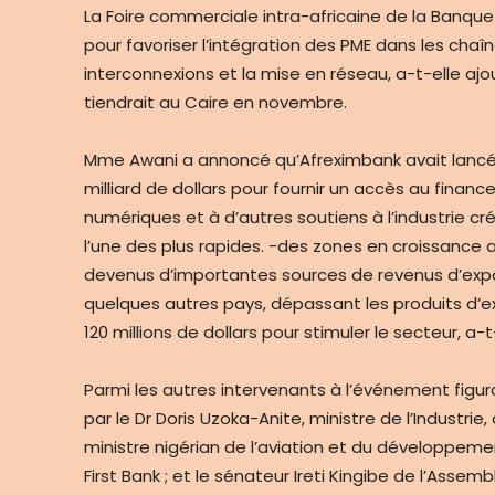
La Foire commerciale intra-africaine de la Banq
pour favoriser l’intégration des PME dans les cha
interconnexions et la mise en réseau, a-t-elle ajou
tiendrait au Caire en novembre.
Mme Awani a annoncé qu’Afreximbank avait lancé
milliard de dollars pour fournir un accès au fina
numériques et à d’autres soutiens à l’industrie cré
l’une des plus rapides. -des zones en croissance a
devenus d’importantes sources de revenus d’expor
quelques autres pays, dépassant les produits d’e
120 millions de dollars pour stimuler le secteur, a-t
Parmi les autres intervenants à l’événement figura
par le Dr Doris Uzoka-Anite, ministre de l’Industr
ministre nigérian de l’aviation et du développem
First Bank ; et le sénateur Ireti Kingibe de l’Assem