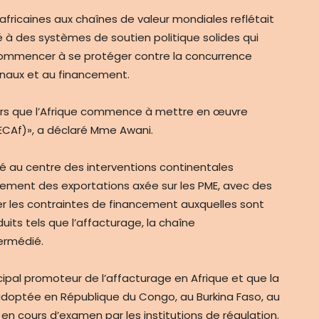
 africaines aux chaînes de valeur mondiales reflétait
lé à des systèmes de soutien politique solides qui
commencer à se protéger contre la concurrence
onaux et au financement.
ors que l’Afrique commence à mettre en œuvre
LECAf)», a déclaré Mme Awani.
été au centre des interventions continentales
pement des exportations axée sur les PME, avec des
 les contraintes de financement auxquelles sont
uits tels que l’affacturage, la chaîne
ermédié.
ipal promoteur de l’affacturage en Afrique et que la
é adoptée en République du Congo, au Burkina Faso, au
t en cours d’examen par les institutions de régulation.