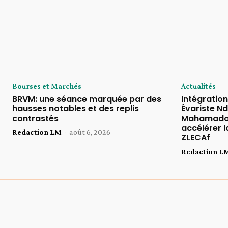
Bourses et Marchés
Actualités
BRVM: une séance marquée par des
Intégratio
hausses notables et des replis
Évariste Nd
contrastés
Mahamadou
accélérer l
Redaction LM
-
août 6, 2026
ZLECAf
Redaction L