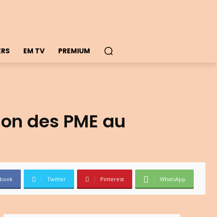
ERS
EM TV
PREMIUM
tion des PME au
book
Twitter
Pinterest
WhatsApp