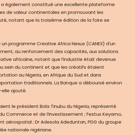
ue a également constitué une excellente plateforme
înes de valeur continentales en promouvant les
té, notant que la troisième édition de la foire se
 un programme Creative Africa Nexus (CANEX) d’un
ncement, au renforcement des capacités, aux solutions
ative africaine, notant que l’industrie était devenue
u sein du continent et que les créatifs étaient
tation au Nigeria, en Afrique du Sud et dans
xportation traditionnels. La Banque a déboursé environ
-elle ajouté.
ient le président Bola Tinubu du Nigeria, représenté
ie, du Commerce et de l’Investissement ; Festus Keyamo,
ent aérospatial ; Dr Adesola Adeduntan, PDG du groupe
blée nationale nigériane.