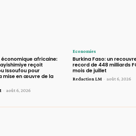
Economies
n économique africaine:
Burkina Faso: un recouv
ayishimiye reçoit
record de 448 milliards F
 Issoufou pour
mois de juillet
a mise en œuvre de la
Redaction LM
-
août 6, 2026
M
-
août 6, 2026