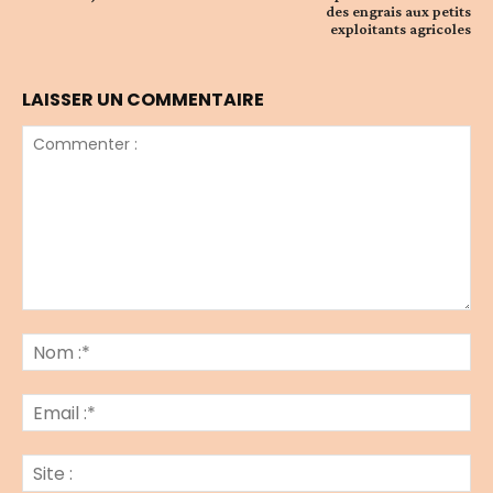
des engrais aux petits
exploitants agricoles
LAISSER UN COMMENTAIRE
Commenter
:
No
:*
Ema
:*
Sit
: