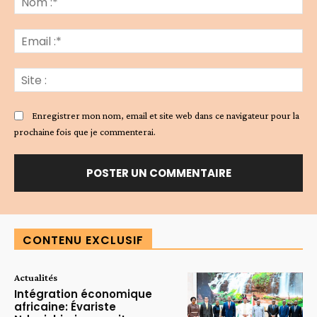
:*
Ema
:*
Sit
:
Enregistrer mon nom, email et site web dans ce navigateur pour la
prochaine fois que je commenterai.
Alternative:
CONTENU EXCLUSIF
Actualités
Intégration économique
africaine: Évariste