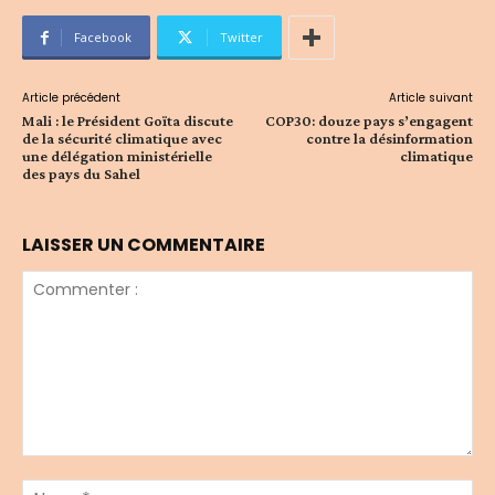
Facebook
Twitter
Article précédent
Article suivant
Mali : le Président Goïta discute
COP30: douze pays s’engagent
de la sécurité climatique avec
contre la désinformation
une délégation ministérielle
climatique
des pays du Sahel
LAISSER UN COMMENTAIRE
Commenter
:
No