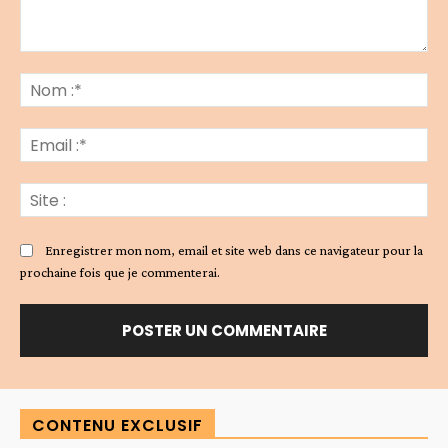
Commenter
:
No
:*
Ema
:*
Sit
:
Enregistrer mon nom, email et site web dans ce navigateur pour la
prochaine fois que je commenterai.
Alternative:
CONTENU EXCLUSIF