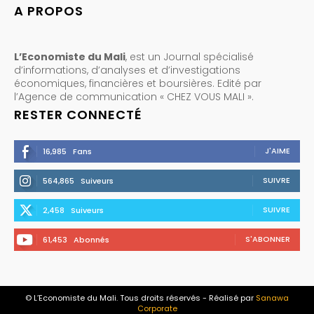
A PROPOS
L’Economiste du Mali
, est un Journal spécialisé
d’informations, d’analyses et d’investigations
économiques, financières et boursières. Edité par
l’Agence de communication « CHEZ VOUS MALI ».
RESTER CONNECTÉ
J'AIME
16,985
Fans
SUIVRE
564,865
Suiveurs
SUIVRE
2,458
Suiveurs
S'ABONNER
61,453
Abonnés
© L’Economiste du Mali. Tous droits réservés - Réalisé par
Sanawa
Corporate