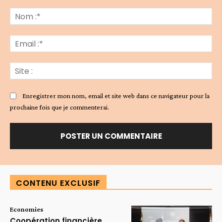
Commenter
:
No
:*
Ema
:*
Sit
:
Enregistrer mon nom, email et site web dans ce navigateur pour la
prochaine fois que je commenterai.
Alternative:
CONTENU EXCLUSIF
Economies
Coopération financière