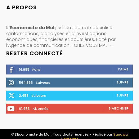
A PROPOS
L’Economiste du Mali
, est un Journal spécialisé
d’informations, d’analyses et d’investigations
économiques, financières et boursières. Edité par
l’Agence de communication « CHEZ VOUS MALI ».
RESTER CONNECTÉ
J'AIME
16,985
Fans
SUIVRE
564,865
Suiveurs
SUIVRE
2,458
Suiveurs
S'ABONNER
61,453
Abonnés
© L’Economiste du Mali. Tous droits réservés - Réalisé par
Sanawa
Corporate