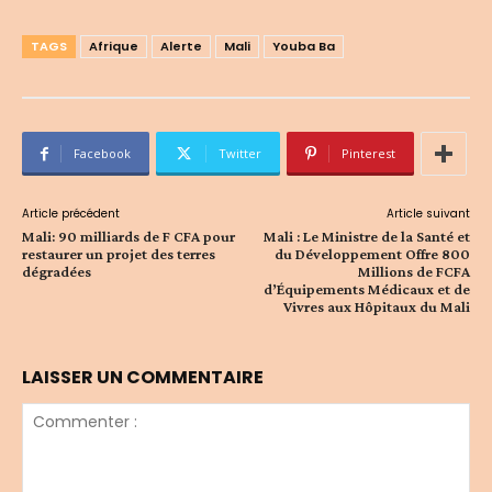
TAGS
Afrique
Alerte
Mali
Youba Ba
Facebook
Twitter
Pinterest
Article précédent
Article suivant
Mali: 90 milliards de F CFA pour
Mali : Le Ministre de la Santé et
restaurer un projet des terres
du Développement Offre 800
dégradées
Millions de FCFA
d’Équipements Médicaux et de
Vivres aux Hôpitaux du Mali
LAISSER UN COMMENTAIRE