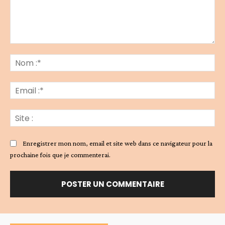
Commenter
:
No
:*
Ema
:*
Sit
:
Enregistrer mon nom, email et site web dans ce navigateur pour la
prochaine fois que je commenterai.
Alternative: