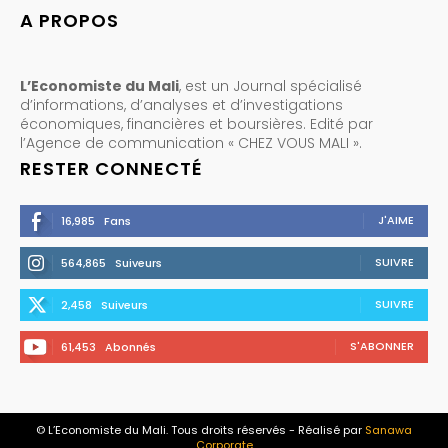
A PROPOS
L’Economiste du Mali
, est un Journal spécialisé
d’informations, d’analyses et d’investigations
économiques, financières et boursières. Edité par
l’Agence de communication « CHEZ VOUS MALI ».
RESTER CONNECTÉ
J'AIME
16,985
Fans
SUIVRE
564,865
Suiveurs
SUIVRE
2,458
Suiveurs
S'ABONNER
61,453
Abonnés
© L’Economiste du Mali. Tous droits réservés - Réalisé par
Sanawa
Corporate