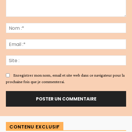
Commenter
:
No
:*
Ema
:*
Sit
:
Enregistrer mon nom, email et site web dans ce navigateur pour la
prochaine fois que je commenterai.
Alternative:
CONTENU EXCLUSIF