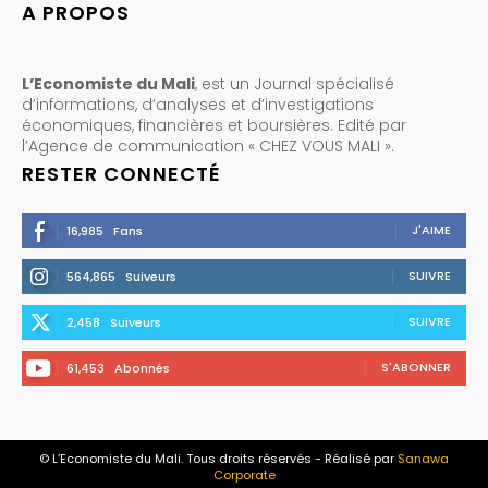
A PROPOS
L’Economiste du Mali
, est un Journal spécialisé
d’informations, d’analyses et d’investigations
économiques, financières et boursières. Edité par
l’Agence de communication « CHEZ VOUS MALI ».
RESTER CONNECTÉ
J'AIME
16,985
Fans
SUIVRE
564,865
Suiveurs
SUIVRE
2,458
Suiveurs
S'ABONNER
61,453
Abonnés
© L’Economiste du Mali. Tous droits réservés - Réalisé par
Sanawa
Corporate