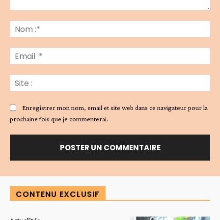
Commenter
:
No
:*
Ema
:*
Sit
:
Enregistrer mon nom, email et site web dans ce navigateur pour la
prochaine fois que je commenterai.
Alternative:
CONTENU EXCLUSIF
Actualités