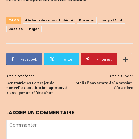
TAGS
Abdourahamane tichiani
Bazoum
coup d'Etat
Justice
niger
Facebook
Twitter
Pinterest
Article précédent
Article suivant
Centrafrique: Le projet de
Mali : l’ouverture de la session
nouvelle Constitution approuvé
d’octobre
à 95% par un référendum
LAISSER UN COMMENTAIRE