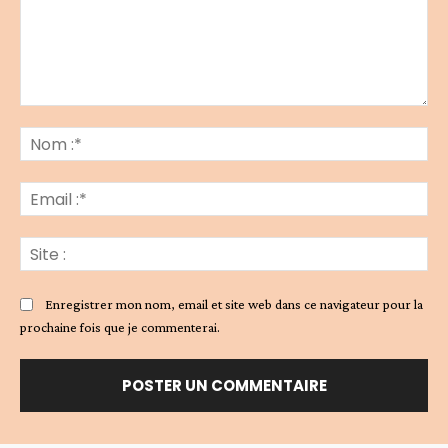
Commenter
:
No
:*
Ema
:*
Sit
:
Enregistrer mon nom, email et site web dans ce navigateur pour la
prochaine fois que je commenterai.
Alternative: