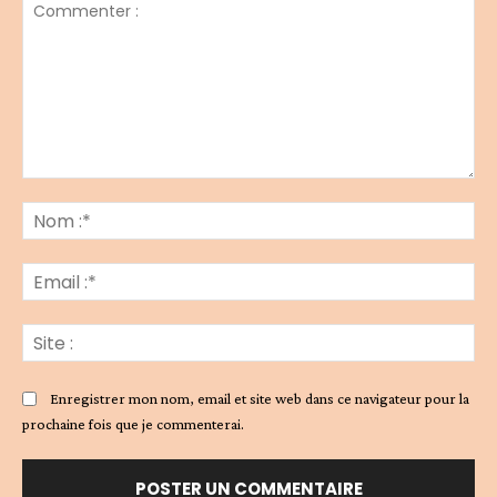
Commenter
:
No
:*
Ema
:*
Sit
:
Enregistrer mon nom, email et site web dans ce navigateur pour la
prochaine fois que je commenterai.