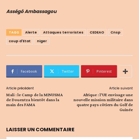
Asségô Ambassagou
TAGS
Alerte
Attaques terroristes
CEDEAO
Cnsp
coup d'Etat
niger
Facebook
Twitter
Pinterest
Article précédent
Article suivant
Mali : le Camp de la MINUSMA
Afrique : l’UE envisage une
de Douentza bientôt dans la
nouvelle mission militaire dans
main des FAMA
quatre pays côtiers du Golf de
Guinée
LAISSER UN COMMENTAIRE