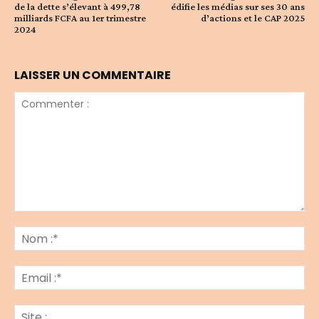
de la dette s’élevant à 499,78
édifie les médias sur ses 30 ans
milliards FCFA au 1er trimestre
d’actions et le CAP 2025
2024
LAISSER UN COMMENTAIRE
Commenter
:
No
:*
Ema
:*
Sit