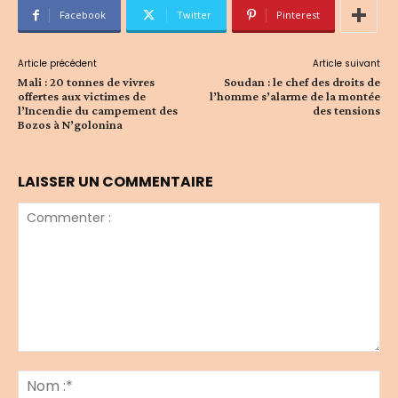
Facebook
Twitter
Pinterest
Article précédent
Article suivant
Mali : 20 tonnes de vivres
Soudan : le chef des droits de
offertes aux victimes de
l’homme s’alarme de la montée
l’Incendie du campement des
des tensions
Bozos à N’golonina
LAISSER UN COMMENTAIRE
Commenter
:
No
:*