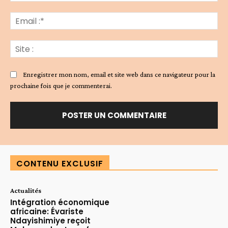
Ema
:*
Sit
:
Enregistrer mon nom, email et site web dans ce navigateur pour la
prochaine fois que je commenterai.
Alternative:
CONTENU EXCLUSIF
Actualités
Intégration économique
africaine: Évariste
Ndayishimiye reçoit