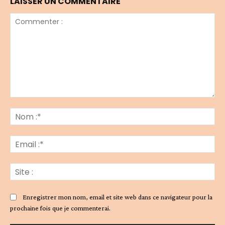
LAISSER UN COMMENTAIRE
Commenter
:
No
:*
Ema
:*
Sit
:
Enregistrer mon nom, email et site web dans ce navigateur pour la
prochaine fois que je commenterai.