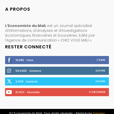
A PROPOS
L’Economiste du Mali
, est un Journal spécialisé
d’informations, d’analyses et d’investigations
économiques, financières et boursières. Edité par
l’Agence de communication « CHEZ VOUS MALI ».
RESTER CONNECTÉ
J'AIME
16,985
Fans
SUIVRE
564,865
Suiveurs
SUIVRE
2,458
Suiveurs
S'ABONNER
61,453
Abonnés
© L’Economiste du Mali. Tous droits réservés - Réalisé par
Sanawa