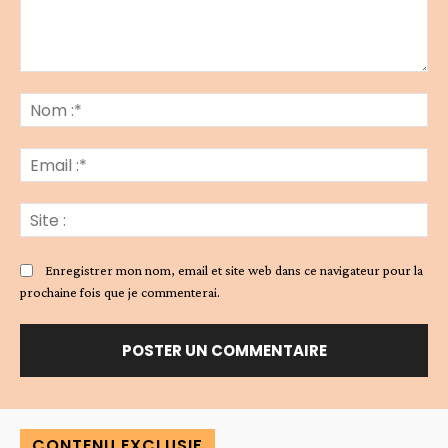
Commenter
:
No
:*
Ema
:*
Sit
:
Enregistrer mon nom, email et site web dans ce navigateur pour la
prochaine fois que je commenterai.
Alternative:
CONTENU EXCLUSIF