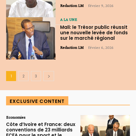
Redaction LM
-
février 9, 2026
A LA UNE
Mali: le Trésor public réussit
une nouvelle levée de fonds
sur le marché régional
Redaction LM
-
février 6, 2026
1
2
3
EXCLUSIVE CONTENT
Economies
Côte d’Ivoire et France: deux
conventions de 23 milliards
FCFA pour le sport et le