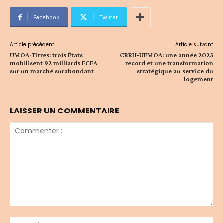
Facebook
Twitter
Article précédent
Article suivant
UMOA-Titres: trois États
CRRH‑UEMOA: une année 2025
mobilisent 92 milliards FCFA
record et une transformation
sur un marché surabondant
stratégique au service du
logement
LAISSER UN COMMENTAIRE
Commenter
:
No