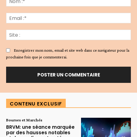
:*
Ema
:*
Sit
:
Enregistrer mon nom, email et site web dans ce navigateur pour la
prochaine fois que je commenterai.
Alternative:
CONTENU EXCLUSIF
Bourses et Marchés
BRVM: une séance marquée
par des hausses notables