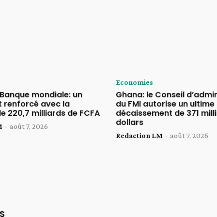
Economies
 Banque mondiale: un
Ghana: le Conseil d’admin
t renforcé avec la
du FMI autorise un ultime
e 220,7 milliards de FCFA
décaissement de 371 mill
dollars
M
-
août 7, 2026
Redaction LM
-
août 7, 2026
S