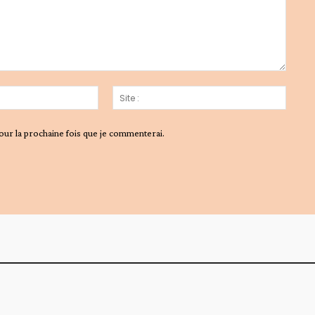
Email
Site
:*
:
our la prochaine fois que je commenterai.