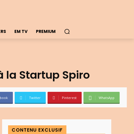
ERS
EM TV
PREMIUM
à la Startup Spiro
book
Twitter
Pinterest
WhatsApp
CONTENU EXCLUSIF