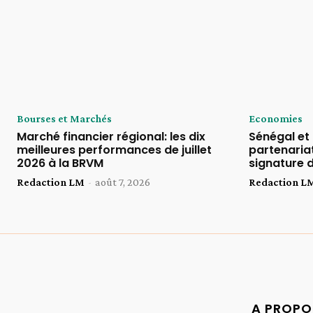
Bourses et Marchés
Economies
Marché financier régional: les dix
Sénégal et
meilleures performances de juillet
partenaria
2026 à la BRVM
signature d
Redaction LM
-
août 7, 2026
Redaction L
A PROPO