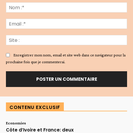
:
No
:*
Ema
:*
Sit
:
Enregistrer mon nom, email et site web dans ce navigateur pour la
prochaine fois que je commenterai.
Alternative:
CONTENU EXCLUSIF
Economies
Côte d’Ivoire et France: deux