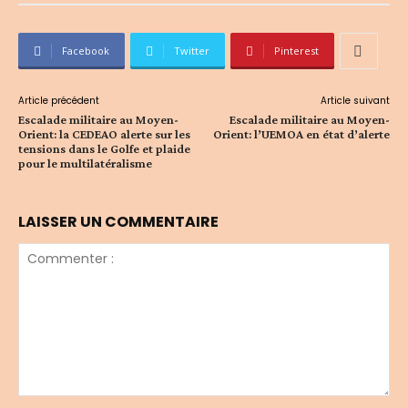
Facebook
Twitter
Pinterest
Article précédent
Article suivant
Escalade militaire au Moyen-
Escalade militaire au Moyen-
Orient: la CEDEAO alerte sur les
Orient: l’UEMOA en état d’alerte
tensions dans le Golfe et plaide
pour le multilatéralisme
LAISSER UN COMMENTAIRE
Commenter