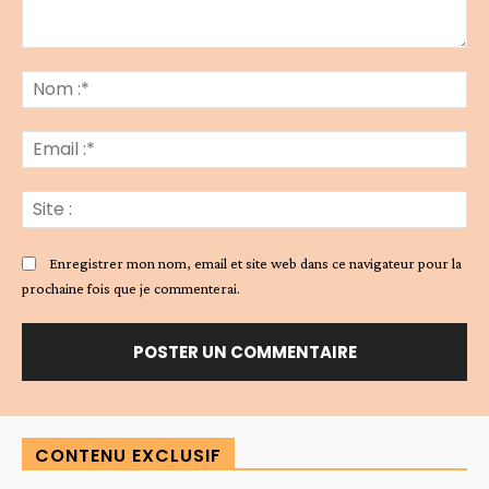
Commenter
:
No
:*
Ema
:*
Sit
:
Enregistrer mon nom, email et site web dans ce navigateur pour la
prochaine fois que je commenterai.
Alternative:
CONTENU EXCLUSIF