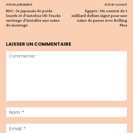
Article précédent
Article suivant
RDC : le japonais de poids
Egypte : Un contrat de 1
lourds et d’autobus UD Trucks
milliard dollars signé pour une
envisage d’installer une usine
usine de pneus avec Rolling
de montage
Plus
LAISSER UN COMMENTAIRE
Commenter
:
No
:*
Ema
:*