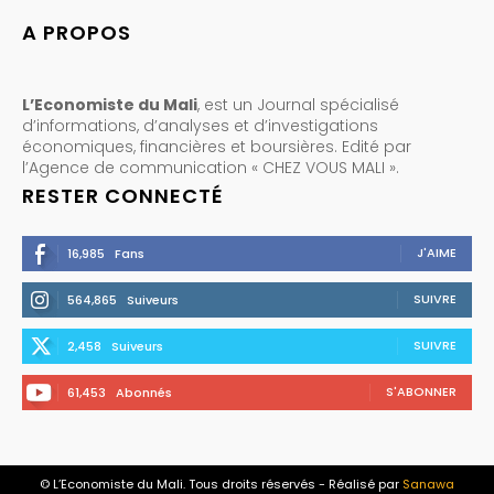
A PROPOS
L’Economiste du Mali
, est un Journal spécialisé
d’informations, d’analyses et d’investigations
économiques, financières et boursières. Edité par
l’Agence de communication « CHEZ VOUS MALI ».
RESTER CONNECTÉ
J'AIME
16,985
Fans
SUIVRE
564,865
Suiveurs
SUIVRE
2,458
Suiveurs
S'ABONNER
61,453
Abonnés
© L’Economiste du Mali. Tous droits réservés - Réalisé par
Sanawa