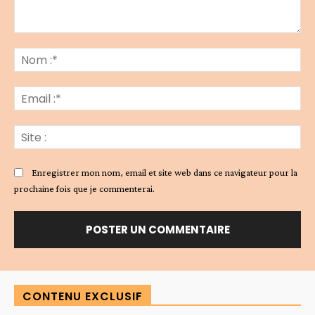
Commenter
:
No
:*
Ema
:*
Sit
:
Enregistrer mon nom, email et site web dans ce navigateur pour la
prochaine fois que je commenterai.
Alternative:
CONTENU EXCLUSIF