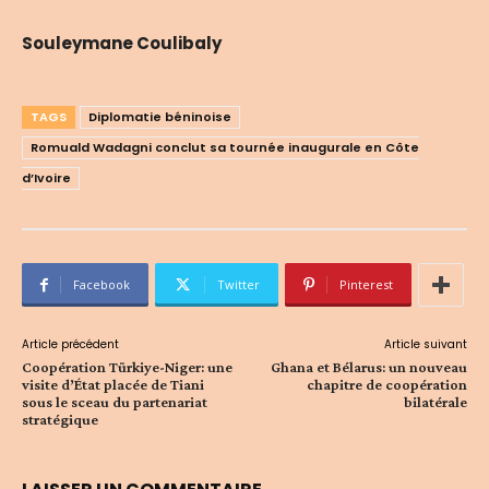
Souleymane Coulibaly
TAGS
Diplomatie béninoise
Romuald Wadagni conclut sa tournée inaugurale en Côte
d’Ivoire
Facebook
Twitter
Pinterest
Article précédent
Article suivant
Coopération Türkiye-Niger: une
Ghana et Bélarus: un nouveau
visite d’État placée de Tiani
chapitre de coopération
sous le sceau du partenariat
bilatérale
stratégique