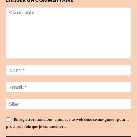
LAISSER UN COMMENTAIRE
Commenter
:
No
:*
Ema
:*
Sit
:
Enregistrer mon nom, email et site web dans ce navigateur pour la
prochaine fois que je commenterai.